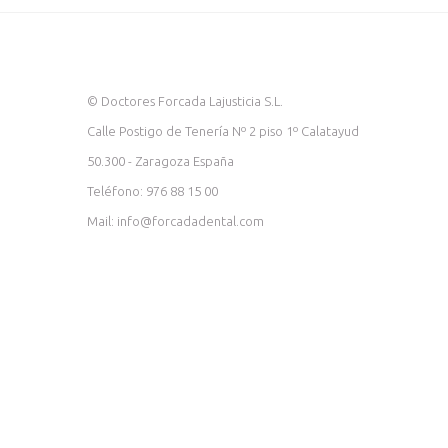
© Doctores Forcada Lajusticia S.L.
Calle Postigo de Tenería Nº 2 piso 1º Calatayud
50.300 - Zaragoza España
Teléfono: 976 88 15 00
Mail: info@forcadadental.com