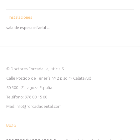
Instalaciones
sala de espera infantil ...
© Doctores Forcada Lajusticia S.L.
Calle Postigo de Tenería Nº 2 piso 1º Calatayud
50.300 - Zaragoza España
Teléfono: 976 88 15 00
Mail: info@forcadadental.com
BLOG