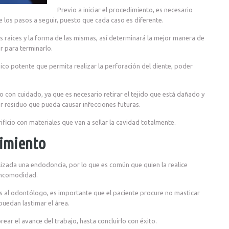
Previo a iniciar el procedimiento, es necesario
e los pasos a seguir, puesto que cada caso es diferente.
as raíces y la forma de las mismas, así determinará la mejor manera de
r para terminarlo.
sico potente que permita realizar la perforación del diente, poder
bo con cuidado, ya que es necesario retirar el tejido que está dañado y
r residuo que pueda causar infecciones futuras.
ficio con materiales que van a sellar la cavidad totalmente.
dimiento
lizada una endodoncia, por lo que es común que quien la realice
 incomodidad.
as al odontólogo, es importante que el paciente procure no masticar
uedan lastimar el área.
ear el avance del trabajo, hasta concluirlo con éxito.