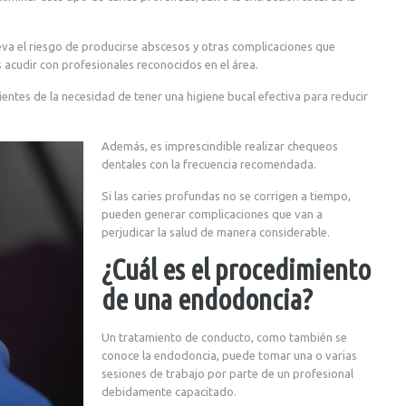
leva el riesgo de producirse abscesos y otras complicaciones que
 acudir con profesionales reconocidos en el área.
ientes de la necesidad de tener una higiene bucal efectiva para reducir
Además,
es
imprescindible realizar chequeos
dentales con la frecuencia recomendada.
Si las caries profundas no se corrigen a tiempo,
pueden generar complicaciones que van a
perjudicar la salud de manera considerable.
¿Cuál es el procedimiento
de una endodoncia?
Un tratamiento de conducto, como también se
conoce la endodoncia, puede tomar una o varias
sesiones de trabajo por parte de un profesional
debidamente capacitado.