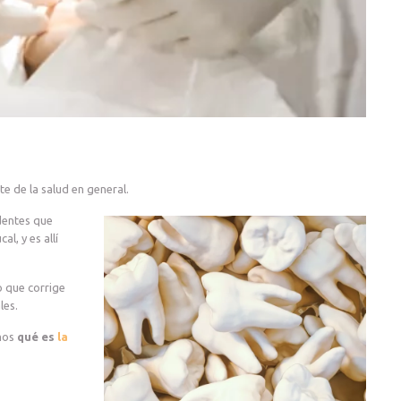
.
e de la salud en general.
identes que
l, y es allí
o que corrige
les.
emos
qué es
la