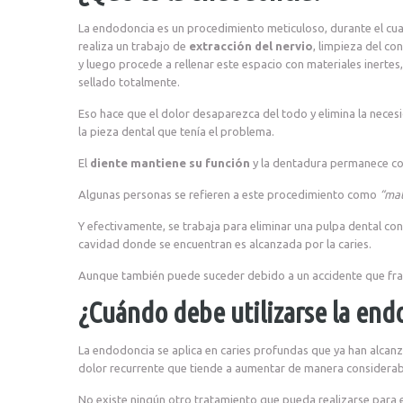
La endodoncia es un procedimiento meticuloso, durante el cual
realiza un trabajo de
extracción del nervio
, limpieza del co
y luego procede a rellenar este espacio con materiales inertes
sellado totalmente.
Eso hace que el dolor desaparezca del todo y elimina la neces
la pieza dental que tenía el problema.
El
diente mantiene su función
y la dentadura permanece c
Algunas personas se refieren a este procedimiento como
“mat
Y efectivamente, se trabaja para eliminar una pulpa dental co
cavidad donde se encuentran es alcanzada por la caries.
Aunque también puede suceder debido a un accidente que fract
¿Cuándo debe utilizarse la end
La endodoncia se aplica en caries profundas que ya han alcan
dolor recurrente que tiende a aumentar de manera considerabl
No existe ningún otro tratamiento que pueda realizarse para el