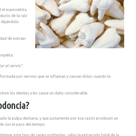
 el especialista
nducto de la raíz
, dejándolo
idad de extraer
ompleta.
ar el nervio”
.
nformada por nervios que se inflaman y causan dolor, cuando la
ure los dientes y les cause un daño considerable.
odoncia?
zado la pulpa dentaria, y que justamente por esa razón producen un
e con el paso del tiempo.
iminar este tipo de caries profundas, salvo la extracción total de la