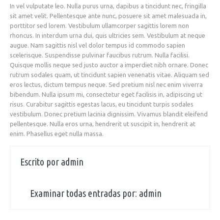
In vel vulputate leo. Nulla purus urna, dapibus a tincidunt nec, fringilla
sit amet velit. Pellentesque ante nunc, posuere sit amet malesuada in,
porttitor sed lorem. Vestibulum ullamcorper sagittis lorem non
rhoncus. In interdum urna dui, quis ultricies sem. Vestibulum at neque
augue. Nam sagittis nisl vel dolor tempus id commodo sapien
scelerisque. Suspendisse pulvinar faucibus rutrum. Nulla facilisi.
Quisque mollis neque sed justo auctor a imperdiet nibh ornare. Donec
rutrum sodales quam, ut tincidunt sapien venenatis vitae. Aliquam sed
eros lectus, dictum tempus neque. Sed pretium nisl nec enim viverra
bibendum. Nulla ipsum mi, consectetur eget facilisis in, adipiscing ut
risus. Curabitur sagittis egestas lacus, eu tincidunt turpis sodales
vestibulum. Donec pretium lacinia dignissim. Vivamus blandit eleifend
pellentesque. Nulla eros urna, hendrerit ut suscipit in, hendrerit at
enim. Phasellus eget nulla massa.
Escrito por
admin
Examinar todas entradas por:
admin