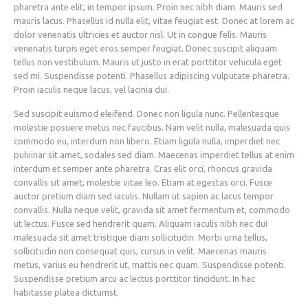
pharetra ante elit, in tempor ipsum. Proin nec nibh diam. Mauris sed
mauris lacus. Phasellus id nulla elit, vitae feugiat est. Donec at lorem ac
dolor venenatis ultricies et auctor nisl. Ut in congue felis. Mauris
venenatis turpis eget eros semper feugiat. Donec suscipit aliquam
tellus non vestibulum. Mauris ut justo in erat porttitor vehicula eget
sed mi. Suspendisse potenti. Phasellus adipiscing vulputate pharetra.
Proin iaculis neque lacus, vel lacinia dui.
Sed suscipit euismod eleifend. Donec non ligula nunc. Pellentesque
molestie posuere metus nec faucibus. Nam velit nulla, malesuada quis
commodo eu, interdum non libero. Etiam ligula nulla, imperdiet nec
pulvinar sit amet, sodales sed diam. Maecenas imperdiet tellus at enim
interdum et semper ante pharetra. Cras elit orci, rhoncus gravida
convallis sit amet, molestie vitae leo. Etiam at egestas orci. Fusce
auctor pretium diam sed iaculis. Nullam ut sapien ac lacus tempor
convallis. Nulla neque velit, gravida sit amet fermentum et, commodo
ut lectus. Fusce sed hendrerit quam. Aliquam iaculis nibh nec dui
malesuada sit amet tristique diam sollicitudin. Morbi urna tellus,
sollicitudin non consequat quis, cursus in velit. Maecenas mauris
metus, varius eu hendrerit ut, mattis nec quam. Suspendisse potenti.
Suspendisse pretium arcu ac lectus porttitor tincidunt. In hac
habitasse platea dictumst.