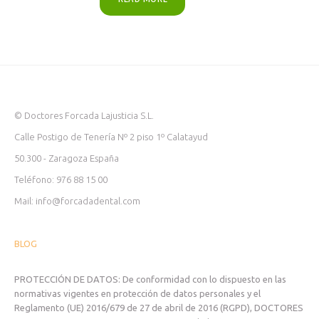
© Doctores Forcada Lajusticia S.L.
Calle Postigo de Tenería Nº 2 piso 1º Calatayud
50.300 - Zaragoza España
Teléfono: 976 88 15 00
Mail: info@forcadadental.com
BLOG
PROTECCIÓN DE DATOS: De conformidad con lo dispuesto en las
normativas vigentes en protección de datos personales y el
Reglamento (UE) 2016/679 de 27 de abril de 2016 (RGPD), DOCTORES