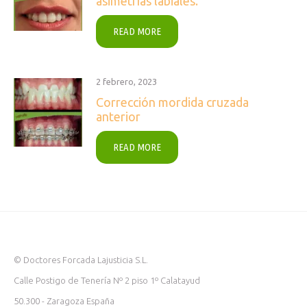
asimetrías labiales.
READ MORE
2 febrero, 2023
Corrección mordida cruzada
anterior
READ MORE
© Doctores Forcada Lajusticia S.L.
Calle Postigo de Tenería Nº 2 piso 1º Calatayud
50.300 - Zaragoza España